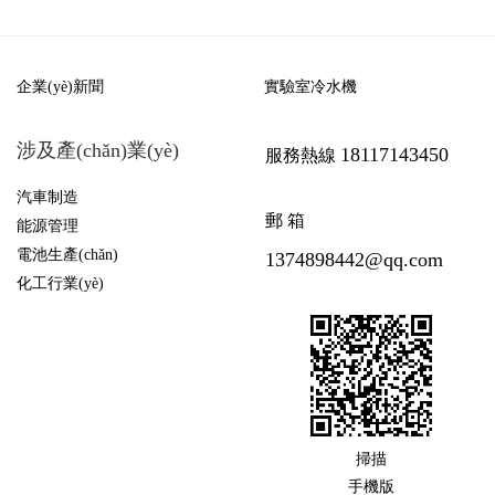
企業(yè)新聞
實驗室冷水機
涉及產(chǎn)業(yè)
18117143450
服務熱線
汽車制造
郵 箱
能源管理
電池生產(chǎn)
1374898442@qq.com
化工行業(yè)
掃描
手機版