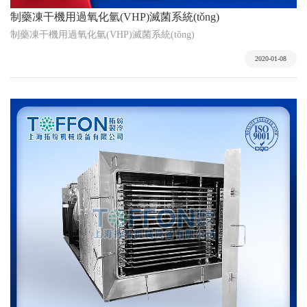
制藥凍干機用過氧化氫(VHP)滅菌系統(tǒng)
制藥凍干機用過氧化氫(VHP)滅菌系統(tǒng)
2020-01-08