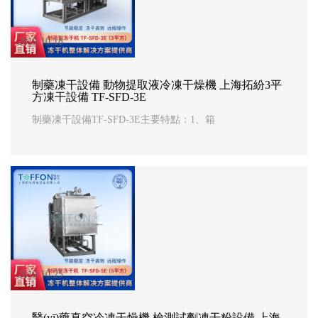
2019.10.18
制藥凍干設備 動物提取液冷凍干燥機 上海拓紛3平
方凍干設備 TF-SFD-3E
制藥凍干設備TF-SFD-3E主要特點：1、箱
2019.10.25
醫(yī)藥真空冷凍干燥機 檢測試劑凍干粉設備 上海