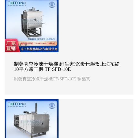
2019.11.18
制藥真空冷凍干燥機 維生素冷凍干燥機 上海拓紛
10平方凍干機 TF-SFD-10E
制藥真空冷凍干燥機TF-SFD-10E 制藥真