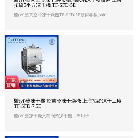
拓紛5平方凍干機 TF-SFD-5E
醫(yī)藥真空冷凍干燥機TF-SFD-5E技術參數(shù)
2019.11.08
醫(yī)藥凍干機 疫苗冷凍干燥機 上海拓紛凍干工廠
TF-SFD-7.5E
醫(yī)藥凍干機又稱制藥凍干機，專用于