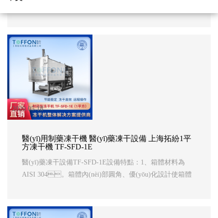
0.5E隔板面積m20.5裝瓶數(shù)個/Φ
2020.05.18
醫(yī)用制藥凍干機 醫(yī)藥凍干設備 上海拓紛1平
方凍干機 TF-SFD-1E
醫(yī)藥凍干設備TF-SFD-1E設備特點：1、箱體材料為
AISI 304。箱體內(nèi)部圓角、優(yōu)化設計使箱體