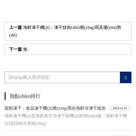
上一篇
海鮮凍干機(jī)：凍干技術(shù)應(yīng)用及優(yōu)勢
(shì)
下一篇
無
熱點(diǎn)排行
龍蝦凍干：食品凍干機(jī)應(yīng)用在海鮮冷凍干燥加
2023-12-25
海鮮凍干機(jī)是海鮮真空冷凍干燥機(jī)的簡(jiǎn)稱，海鮮凍干機
(jī)是由制冷系統(tǒng)