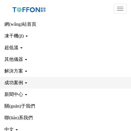
上
海鮮水產(chǎn)品凍干
海
網(wǎng)站首頁
拓
網(wǎng)站首頁
成功案例
樣品凍干案例
紛
海鮮水產(chǎn)品凍干
凍干機(jī)
機
(jī)
超低溫
械
其他儀器
龍蝦凍干：食品凍干機(jī)應(yīng)用在海鮮
設
(shè)
冷凍干燥加工使用
解決方案
備
成功案例
有
限
新聞中心
小
中
大
公
司
關(guān)于我們
制樣設(shè)備：TF-SFD-2海鮮凍干機(jī)
聯(lián)系我們
海鮮凍干機(jī)是海鮮真空冷凍干燥機(jī)
的簡(jiǎ
干機(jī)是由制冷系統(tǒng)、真空系統(tǒng)、加熱
中文